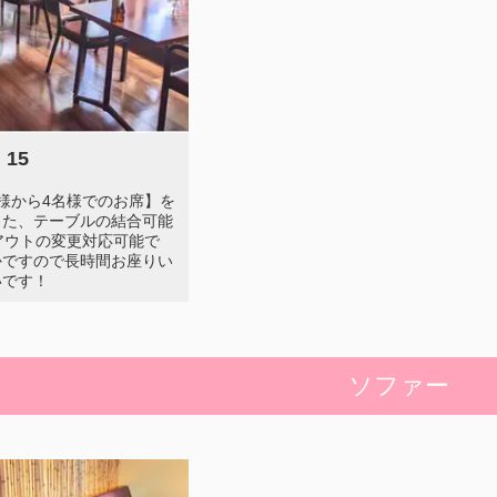
 15
様から4名様でのお席】を
また、テーブルの結合可能
アウトの変更対応可能で
かですので長時間お座りい
いです！
ソファー